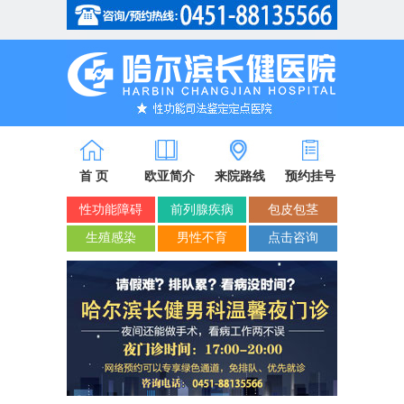
省市医保/新农合定点单位
首 页
欧亚简介
来院路线
预约挂号
性功能障碍
前列腺疾病
包皮包茎
生殖感染
男性不育
点击咨询