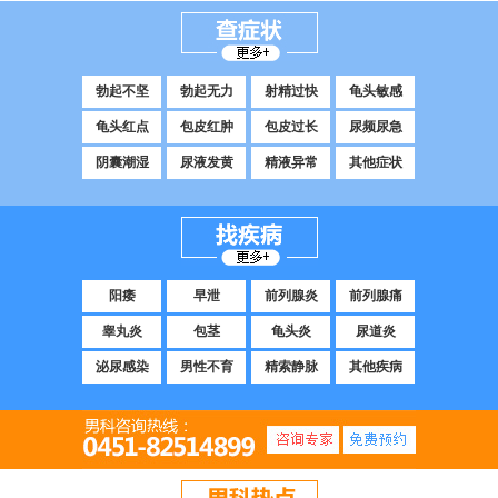
勃起不坚
勃起无力
射精过快
龟头敏感
龟头红点
包皮红肿
包皮过长
尿频尿急
阴囊潮湿
尿液发黄
精液异常
其他症状
阳痿
早泄
前列腺炎
前列腺痛
睾丸炎
包茎
龟头炎
尿道炎
泌尿感染
男性不育
精索静脉
其他疾病