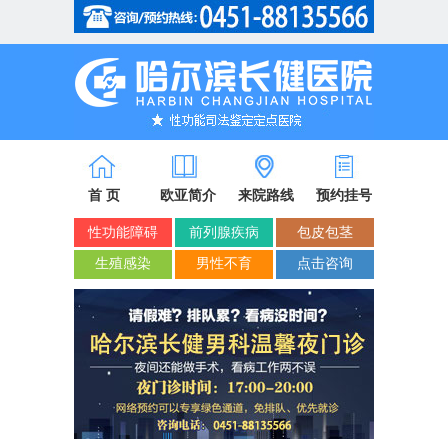
省市医保/新农合定点单位
首 页
欧亚简介
来院路线
预约挂号
性功能障碍
前列腺疾病
包皮包茎
生殖感染
男性不育
点击咨询