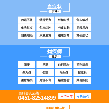
勃起不坚
勃起无力
射精过快
龟头敏感
龟头红点
包皮红肿
包皮过长
尿频尿急
阴囊潮湿
尿液发黄
精液异常
其他症状
阳痿
早泄
前列腺炎
前列腺痛
睾丸炎
包茎
龟头炎
尿道炎
泌尿感染
男性不育
精索静脉
其他疾病