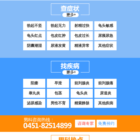
勃起不坚
勃起无力
射精过快
龟头敏感
龟头红点
包皮红肿
包皮过长
尿频尿急
阴囊潮湿
尿液发黄
精液异常
其他症状
阳痿
早泄
前列腺炎
前列腺痛
睾丸炎
包茎
龟头炎
尿道炎
泌尿感染
男性不育
精索静脉
其他疾病