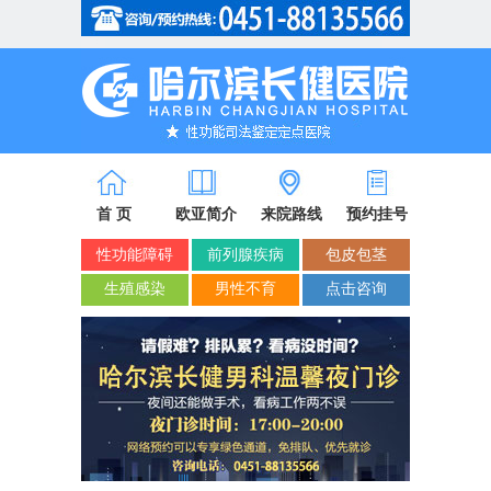
省市医保/新农合定点单位
首 页
欧亚简介
来院路线
预约挂号
性功能障碍
前列腺疾病
包皮包茎
生殖感染
男性不育
点击咨询