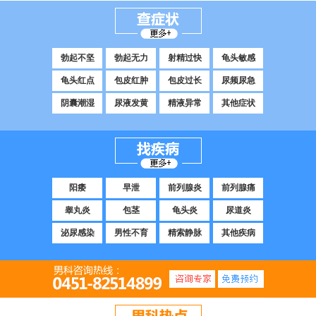
勃起不坚
勃起无力
射精过快
龟头敏感
龟头红点
包皮红肿
包皮过长
尿频尿急
阴囊潮湿
尿液发黄
精液异常
其他症状
阳痿
早泄
前列腺炎
前列腺痛
睾丸炎
包茎
龟头炎
尿道炎
泌尿感染
男性不育
精索静脉
其他疾病