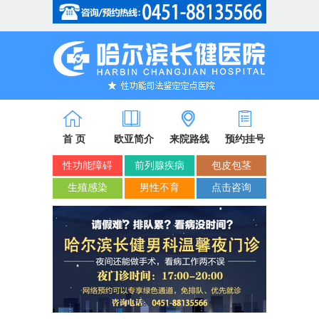
省市医保/新农合定点单位
首 页
欧亚简介
来院路线
预约挂号
性功能障碍
前列腺疾病
包皮包茎
生殖感染
男性不育
点击咨询