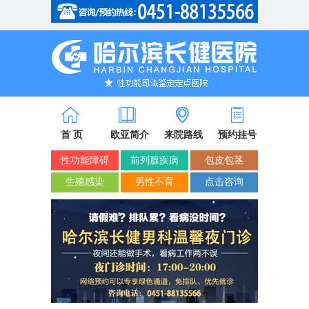
省市医保/新农合定点单位
首 页
欧亚简介
来院路线
预约挂号
性功能障碍
前列腺疾病
包皮包茎
生殖感染
男性不育
点击咨询