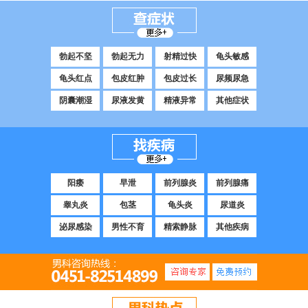
勃起不坚
勃起无力
射精过快
龟头敏感
龟头红点
包皮红肿
包皮过长
尿频尿急
阴囊潮湿
尿液发黄
精液异常
其他症状
阳痿
早泄
前列腺炎
前列腺痛
睾丸炎
包茎
龟头炎
尿道炎
泌尿感染
男性不育
精索静脉
其他疾病